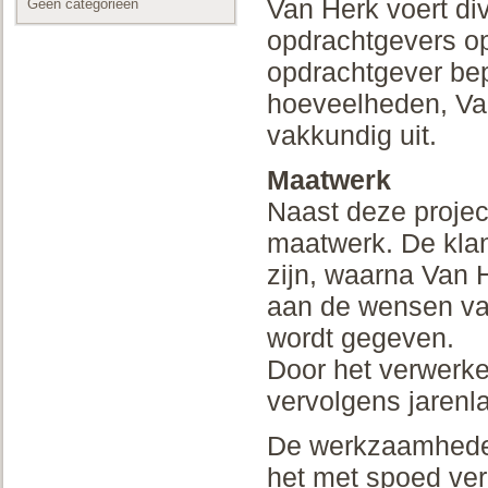
Van Herk voert div
Geen categorieën
opdrachtgevers o
opdrachtgever bep
hoeveelheden, Va
vakkundig uit.
Maatwerk
Naast deze project
maatwerk. De klan
zijn, waarna Van 
aan de wensen van
wordt gegeven.
Door het verwerke
vervolgens jarenla
De werkzaamheden 
het met spoed ver