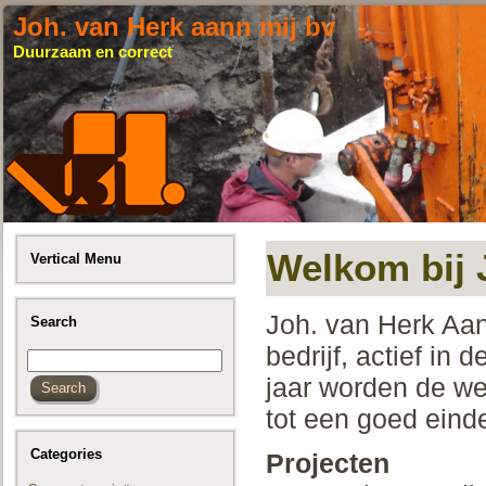
Joh. van Herk aann mij bv
Duurzaam en correct
Welkom bij 
Vertical Menu
Joh. van Herk Aan
Search
bedrijf, actief i
jaar worden de w
tot een goed eind
Categories
Projecten