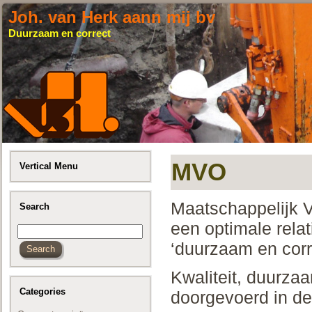
Joh. van Herk aann mij bv
Duurzaam en correct
MVO
Vertical Menu
Maatschappelijk 
Search
een optimale relat
‘duurzaam en corre
Kwaliteit, duurza
Categories
doorgevoerd in de